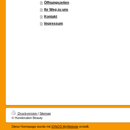
Öffnungszeiten
Ihr Weg zu uns
Kontakt
Impressum
Druckversion
|
Sitemap
© Hundesalon-Beauty
Diese Homepage wurde mit
IONOS MyWebsite
erstellt.